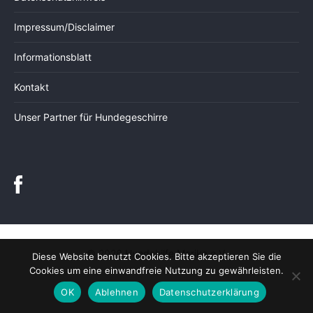
Impressum/Disclaimer
Informationsblatt
Kontakt
Unser Partner für Hundegeschirre
© 2026 Hundehilfe Marika e.V.
Diese Website benutzt Cookies. Bitte akzeptieren Sie die
Cookies um eine einwandfreie Nutzung zu gewährleisten.
OK
Ablehnen
Datenschutzerklärung