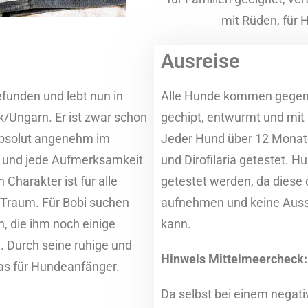
mit Rüden, für
Ausreise
funden und lebt nun in
Alle Hunde kommen gegen T
k/Ungarn. Er ist zwar schon
gechipt, entwurmt und mit
d absolut angenehm im
Jeder Hund über 12 Monate
h und jede Aufmerksamkeit
und Dirofilaria getestet. H
n Charakter ist für alle
getestet werden, da diese 
in Traum. Für Bobi suchen
aufnehmen und keine Auss
n, die ihm noch einige
kann.
. Durch seine ruhige und
Hinweis Mittelmeercheck:
was für Hundeanfänger.
Da selbst bei einem negati