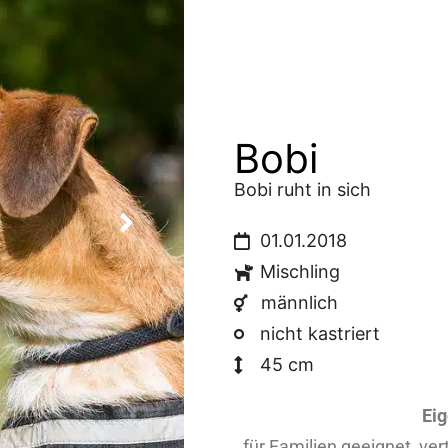
Bobi
Bobi ruht in sich
01.01.2018
Mischling
männlich
nicht kastriert
45 cm
Ei
für Familien geeignet, ver